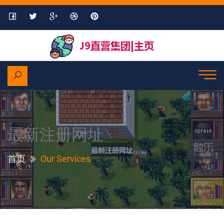
最新注册网址
首页
Our Services