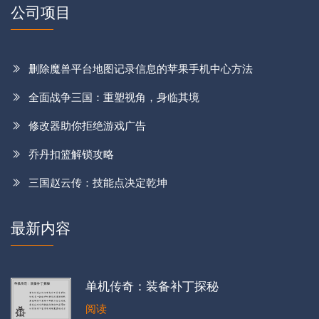
公司项目
删除魔兽平台地图记录信息的苹果手机中心方法
全面战争三国：重塑视角，身临其境
修改器助你拒绝游戏广告
乔丹扣篮解锁攻略
三国赵云传：技能点决定乾坤
最新内容
单机传奇：装备补丁探秘
阅读