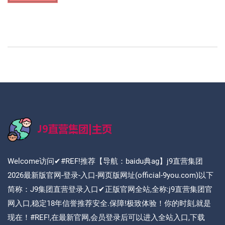
Welcome访问✔#REF!推荐【导航：baidu典ag】j9直营集团
2026最新版官网-登录-入口-网页版网址(official-9you.com)以下
简称：J9集团直营登录入口✔正版官网全站,全称:j9直营集团官
网入口,稳定18年信誉推荐安全.保障!极致体验！你的时刻,就是
现在！#REF!,在最新官网,会员登录后可以进入全站入口,下载