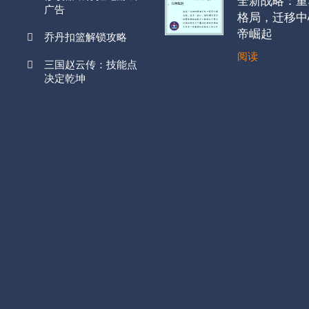
全新战略：重
广告
格局，迁移中
帝崛起
乔丹扣篮解锁攻略
阅读
三国赵云传：技能点
决定乾坤