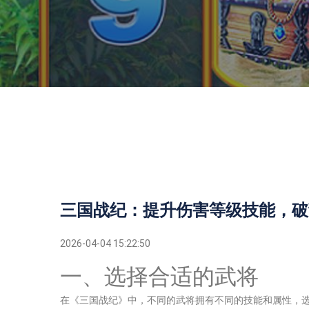
三国战纪：提升伤害等级技能，破
2026-04-04 15:22:50
一、选择合适的武将
在《三国战纪》中，不同的武将拥有不同的技能和属性，