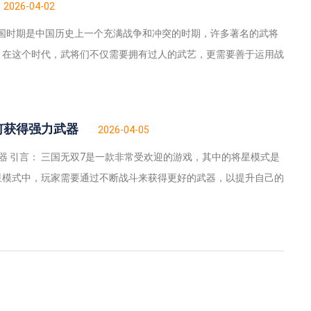
2026-04-02
三国时期是中国历史上一个充满战争和冲突的时期，许多著名的武将
。在这个时代，武将们不仅需要拥有过人的武艺，更需要善于运用战
何获得强力武器
2026-04-05
器 引言： 三国无双7是一款非常受欢迎的游戏，其中的将星模式是
星模式中，玩家需要通过不断战斗来获得更好的武器，以提升自己的