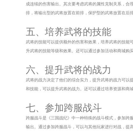
成连续的伤害输出。其次要考虑武将的属性克制关系，合
排，将输出型的武将放置在前排，保护型的武将放置在后
五、培养武将的技能
武将的技能可以提供额外的伤害和效果，培养武将的技能
升武将的技能等级和效果。还可以通过参加活动和商城购
六、提升武将的战力
武将的战力决定了他们的综合实力，提升武将的战力可以
和技能，可以提升武将的战力。还可以通过培养资源和商
七、参加跨服战斗
跨服战斗是《三国战纪》中一种特殊的战斗模式，参加跨
输出。通过参加跨服战斗，可以与其他玩家进行对战，提