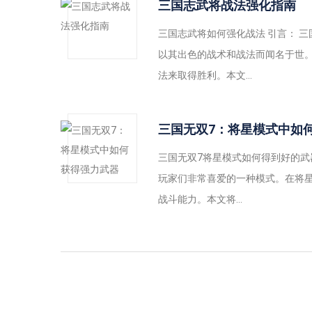
三国志武将战法强化指南
三国志武将如何强化战法 引言： 
以其出色的战术和战法而闻名于世
法来取得胜利。本文...
三国无双7：将星模式中如
三国无双7将星模式如何得到好的武
玩家们非常喜爱的一种模式。在将
战斗能力。本文将...