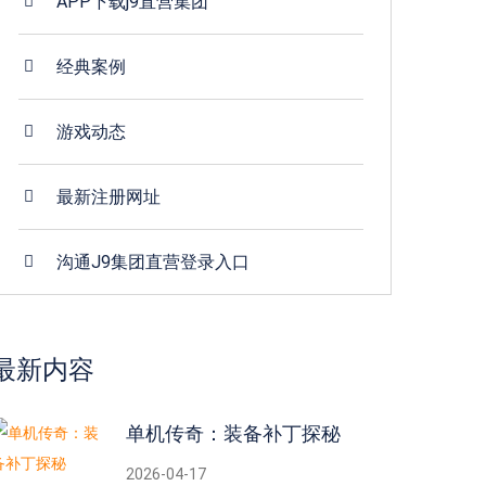
APP下载j9直营集团
经典案例
游戏动态
最新注册网址
沟通J9集团直营登录入口
最新内容
单机传奇：装备补丁探秘
2026-04-17