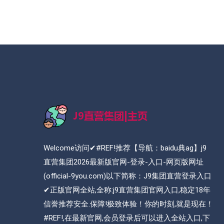
Welcome访问✔#REF!推荐【导航：baidu典ag】j9
直营集团2026最新版官网-登录-入口-网页版网址
(official-9you.com)以下简称：J9集团直营登录入口
✔正版官网全站,全称:j9直营集团官网入口,稳定18年
信誉推荐安全.保障!极致体验！你的时刻,就是现在！
#REF!,在最新官网,会员登录后可以进入全站入口,下