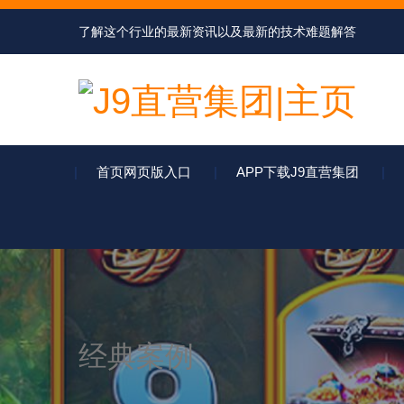
了解这个行业的最新资讯以及最新的技术难题解答
首页网页版入口
APP下载j9直营集团
经典案例