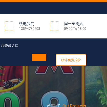
致电我们
周一至周六
13594780208
09:00 To 18:00
直营登录入口
获得免费报价
首页
Our Projects